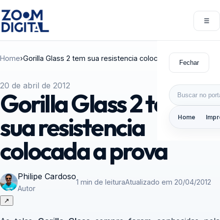
Pular para o conteúdo
☰
Abri
Home
›
Gorilla Glass 2 tem sua resistencia colocada a prova
Fechar
20 de abril de 2012
Buscar por:
Gorilla Glass 2 tem
sua resistencia
Home
Impr
colocada a prova
Philipe Cardoso
1 min de leitura
Atualizado em 20/04/2012
Autor
↗