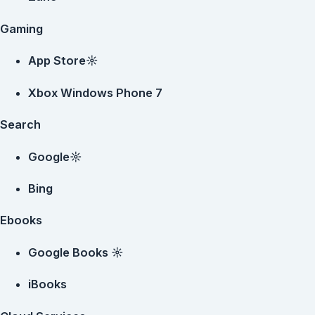
Gaming
App Store☼
Xbox Windows Phone 7
Search
Google☼
Bing
Ebooks
Google Books ☼
iBooks