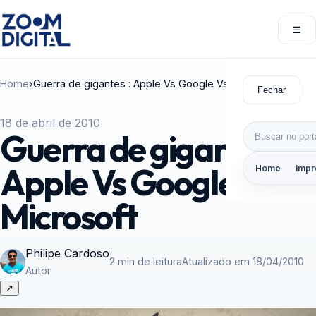
Pular para o conteúdo
☰
Abri
Home
›
Guerra de gigantes : Apple Vs Google Vs Microsoft
Fechar
18 de abril de 2010
Buscar por:
Guerra de gigantes :
Apple Vs Google Vs
Home
Impr
Microsoft
Philipe Cardoso
2 min de leitura
Atualizado em 18/04/2010
Autor
↗