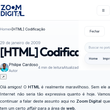
Pular para o conteúdo
☰
Abri
Home
›
[HTML] Codificação
Fechar
29 de janeiro de 2009
Buscar por:
[HTML] Codificação
Home
Impr
Philipe Cardoso
4 min de leitura
Atualizado em 29/01/2009
Autor
↗
Olá amigos! O
HTML
é realmente maravilhoso. Sem ele a
Internet não seria tão expressiva quanto é hoje. Vamos
continuar a falar deste assunto aqui no
Zoom Digital
qu
tem um certo
affair
para a área de
web
.