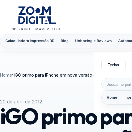
Pular para o conteúdo
3D PRINT · MAKER TECH
Calaculadora Impressão 3D
Blog
Unboxing e Reviews
Automa
Fechar
Home
›
iGO primo para iPhone em nova versão e preço promocion
Buscar por:
Home
Impr
20 de abril de 2012
iGO primo par