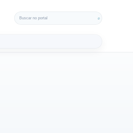
Buscar por:
⌕
3D