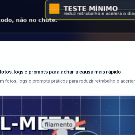
fotos, logs e prompts para achar a causa mais rápido
m fotos, logs e prompts práticos para reduzir retrabalho e acerta