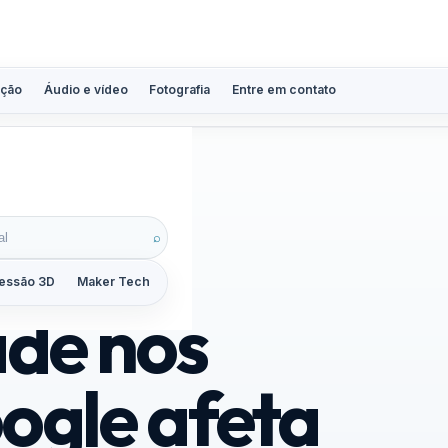
ção
Áudio e vídeo
Fotografia
Entre em contato
sileiros
⌕
essão 3D
Maker Tech
Tutoriais
Reviews
Guias
ZoomCalc
ade nos
ogle afeta