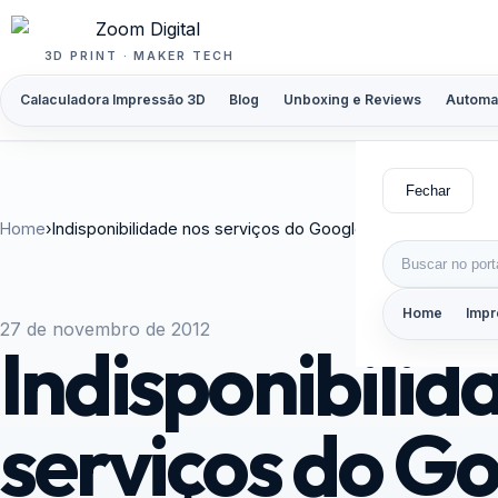
Pular para o conteúdo
3D PRINT · MAKER TECH
Calaculadora Impressão 3D
Blog
Unboxing e Reviews
Automa
Fechar
Home
›
Indisponibilidade nos serviços do Google afeta usuários bra
Buscar por:
Home
Impr
27 de novembro de 2012
Indisponibilid
serviços do Go