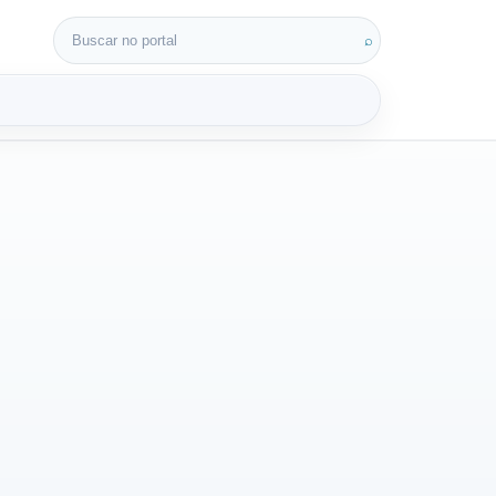
Buscar por:
⌕
3D