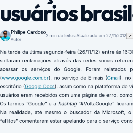
usuários brasil
Philipe Cardoso
2 min de leitura
Atualizado em 27/11/2012
↗
Autor
Na tarde da útima segunda-feira (26/11/12) entre às 16:30
soltaram reclamações através das redes socias refer
acessar os serviços do Google. Foram relatados p
(
www.google.com.br
), no serviço de E-mais (
Gmail
), no
escritório (
Google Docs
), assim como na plataforma de v
usuários eram recebidos com uma página de erro, como se
Os termos “Google” e a
hashtag
“#VoltaGoogle” ficaram
Na realidade, até mesmo o buscador da Microsoft, 
“aflitos” comentaram estar apelando para o serviço conc