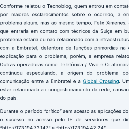
Conforme relatou o Tecnoblog, quem entrou em contato
por maiores esclarecimentos sobre o ocorrido, a 
problema algum, mas ao mesmo tempo, Felix Ximenes, 
que entraria em contato com técnicos da Suiça em bu
problema estaria ou não relacionado com a infraestrutur
com a Embratel, detentora de funções primordias na
explicação para o problema, porém, a empresa relato
Outras operadoras como Telefônica / Vivo e Oi afirm
continuou especulando, a origem do problema po
comunicação entre a Embratel e a
Global Crossing
. Um
estar relacionada ao congestionamento da rede, causa
do país.
Durante o período “crítico” sem acesso as aplicações do
o sucesso no acesso pelo IP de servidores que di
“http://173.194.73.147” e “http://173.194.42.24”.