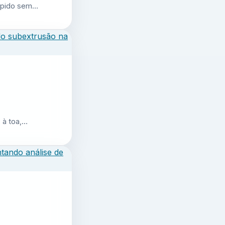
 rápido sem…
 à toa,…