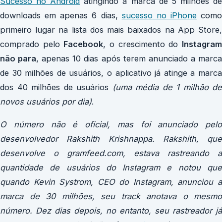
Sucesso no Android
atingindo a marca de 5 milhões d
downloads em apenas 6 dias,
sucesso no iPhone
como
primeiro lugar na lista dos mais baixados na App Store,
comprado pelo
Facebook
, o crescimento do
Instagra
não para
, apenas 10 dias após terem anunciado a marc
de 30 milhões de usuários, o aplicativo já atinge a marca
dos 40 milhões de usuários
(uma média de 1 milhão de
novos usuários por dia)
.
O número não é oficial, mas foi anunciado pelo
desenvolvedor Rakshith Krishnappa. Rakshith, que
desenvolve o gramfeed.com, estava rastreando a
quantidade de usuários do Instagram e notou que
quando Kevin Systrom, CEO do Instagram, anunciou a
marca de 30 milhões, seu track anotava o mesmo
número. Dez dias depois, no entanto, seu rastreador já