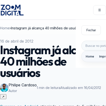
Pular para o conteúdo
☰
Abri
Home
›
Instagram já alcança 40 milhões de usuários
Fechar
16 de abril de 2012
Buscar por:
Instagram já alcança
40 milhões de
Home
Impr
usuários
Philipe Cardoso
1 min de leitura
Atualizado em 16/04/2012
Autor
↗