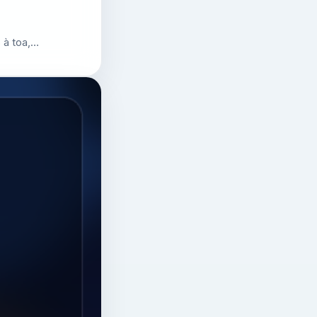
 à toa,…