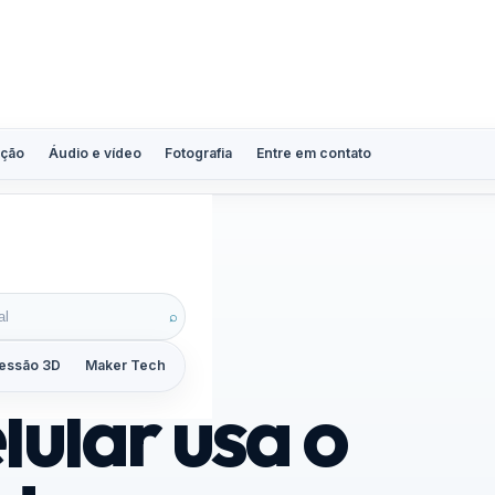
ção
Áudio e vídeo
Fotografia
Entre em contato
⌕
essão 3D
Maker Tech
Tutoriais
Reviews
Guias
ZoomCalc
lular usa o