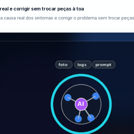
eal e corrigir sem trocar peças à toa
a causa real dos sintomas e corrigir o problema sem trocar peças