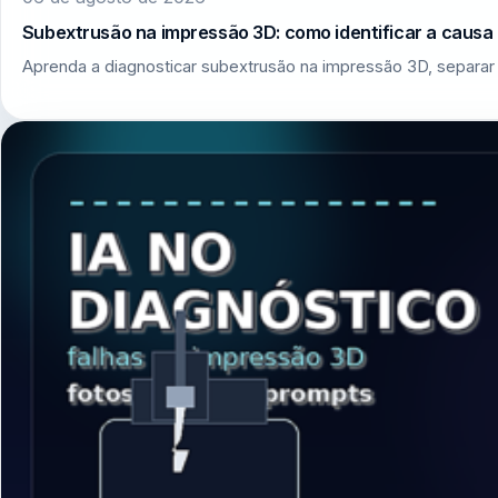
Subextrusão na impressão 3D: como identificar a causa r
Aprenda a diagnosticar subextrusão na impressão 3D, separar 