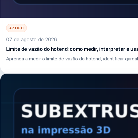
ARTIGO
07 de agosto de 2026
Limite de vazão do hotend: como medir, interpretar e u
Aprenda a medir o limite de vazão do hotend, identificar garga