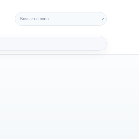
Buscar por:
⌕
3D