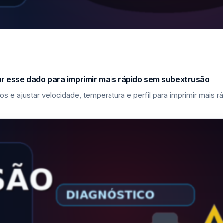
sar esse dado para imprimir mais rápido sem subextrusão
los e ajustar velocidade, temperatura e perfil para imprimir mais