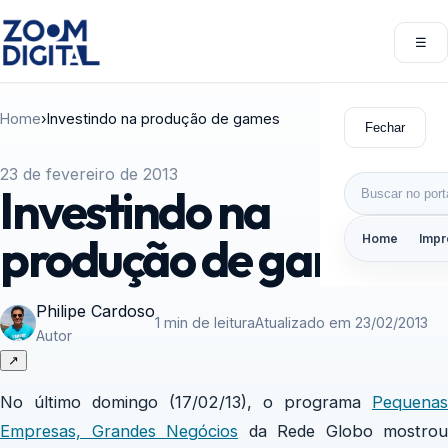
Pular para o conteúdo
☰
Abri
Home
›
Investindo na produção de games
Fechar
23 de fevereiro de 2013
Buscar por:
Investindo na
produção de games
Home
Impr
Philipe Cardoso
1 min de leitura
Atualizado em 23/02/2013
Autor
↗
No último domingo (17/02/13), o programa
Pequenas
Empresas, Grandes Negócios
da Rede Globo mostrou