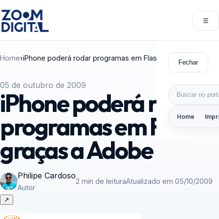
Pular para o conteúdo
☰
Abri
Home
›
iPhone poderá rodar programas em Flash graças a Adobe
Fechar
05 de outubro de 2009
Buscar por:
iPhone poderá rodar
programas em Flash
Home
Impr
graças a Adobe
Philipe Cardoso
2 min de leitura
Atualizado em 05/10/2009
Autor
↗