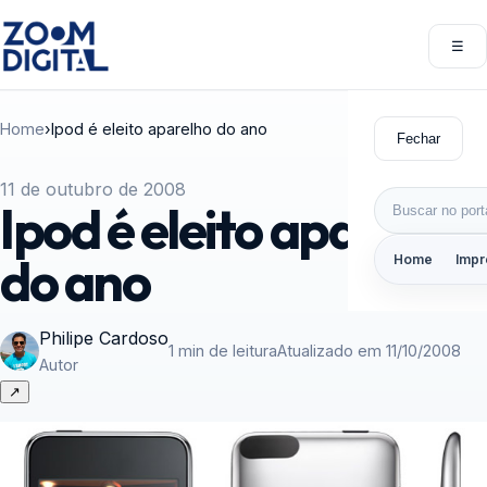
Pular para o conteúdo
☰
Abri
Home
›
Ipod é eleito aparelho do ano
Fechar
11 de outubro de 2008
Buscar por:
Ipod é eleito aparelho
do ano
Home
Impr
Philipe Cardoso
1 min de leitura
Atualizado em 11/10/2008
Autor
↗