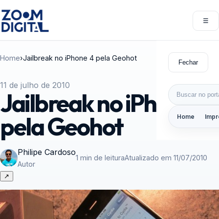
Pular para o conteúdo
☰
Abri
Home
›
Jailbreak no iPhone 4 pela Geohot
Fechar
11 de julho de 2010
Buscar por:
Jailbreak no iPhone 4
pela Geohot
Home
Impr
Philipe Cardoso
1 min de leitura
Atualizado em 11/07/2010
Autor
↗