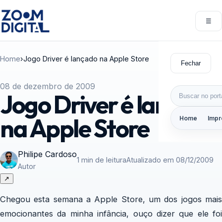
Pular para o conteúdo
☰
Abri
Home
›
Jogo Driver é lançado na Apple Store
Fechar
08 de dezembro de 2009
Buscar por:
Jogo Driver é lançado
na Apple Store
Home
Impr
Philipe Cardoso
1 min de leitura
Atualizado em 08/12/2009
Autor
↗
Chegou esta semana a Apple Store, um dos jogos mais
emocionantes da minha infância, ouço dizer que ele foi