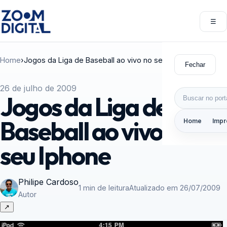
Pular para o conteúdo
☰
Abri
Home
›
Jogos da Liga de Baseball ao vivo no seu Iphone
Fechar
26 de julho de 2009
Buscar por:
Jogos da Liga de
Baseball ao vivo no
Home
Impr
seu Iphone
Philipe Cardoso
1 min de leitura
Atualizado em 26/07/2009
Autor
↗