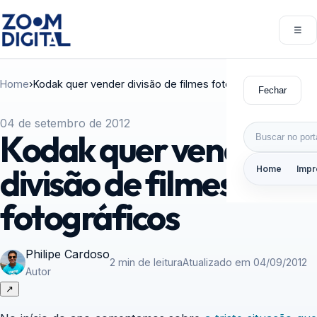
Pular para o conteúdo
☰
Abri
Home
›
Kodak quer vender divisão de filmes fotográficos
Fechar
04 de setembro de 2012
Buscar por:
Kodak quer vender
divisão de filmes
Home
Impr
fotográficos
Philipe Cardoso
2 min de leitura
Atualizado em 04/09/2012
Autor
↗