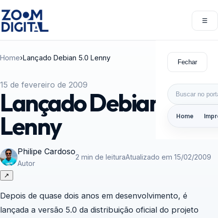
Pular para o conteúdo
☰
Abri
Home
›
Lançado Debian 5.0 Lenny
Fechar
15 de fevereiro de 2009
Buscar por:
Lançado Debian 5.0
Lenny
Home
Impr
Philipe Cardoso
2 min de leitura
Atualizado em 15/02/2009
Autor
↗
Depois de quase dois anos em desenvolvimento, é
lançada a versão 5.0 da distribuição oficial do projeto