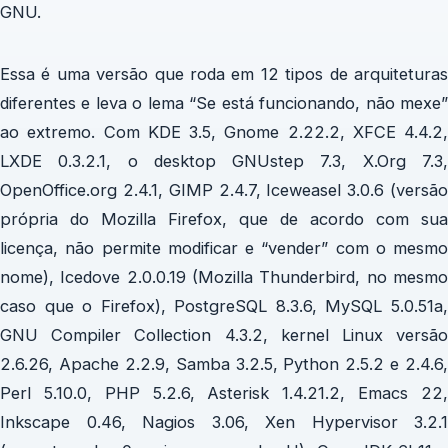
GNU.
Essa é uma versão que roda em 12 tipos de arquiteturas
diferentes e leva o lema “Se está funcionando, não mexe”
ao extremo. Com KDE 3.5, Gnome 2.22.2, XFCE 4.4.2,
LXDE 0.3.2.1, o desktop GNUstep 7.3, X.Org 7.3,
OpenOffice.org 2.4.1, GIMP 2.4.7, Iceweasel 3.0.6 (versão
própria do Mozilla Firefox, que de acordo com sua
licença, não permite modificar e “vender” com o mesmo
nome), Icedove 2.0.0.19 (Mozilla Thunderbird, no mesmo
caso que o Firefox), PostgreSQL 8.3.6, MySQL 5.0.51a,
GNU Compiler Collection 4.3.2, kernel Linux versão
2.6.26, Apache 2.2.9, Samba 3.2.5, Python 2.5.2 e 2.4.6,
Perl 5.10.0, PHP 5.2.6, Asterisk 1.4.21.2, Emacs 22,
Inkscape 0.46, Nagios 3.06, Xen Hypervisor 3.2.1