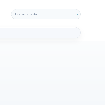
Buscar por:
⌕
3D