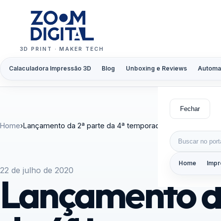
Pular para o conteúdo
3D PRINT · MAKER TECH
Calaculadora Impressão 3D
Blog
Unboxing e Reviews
Automa
Fechar
Home
›
Lançamento da 2ª parte da 4ª temporada de Rick and Morty
Buscar por:
Home
Impr
22 de julho de 2020
Lançamento da