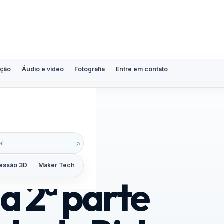
ção
Áudio e vídeo
Fotografia
Entre em contato
 na Netflix
⌕
essão 3D
Maker Tech
Tutoriais
Reviews
Guias
ZoomCalc
 2ª parte