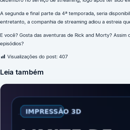
dezembro no serviço de streaming, logo após ter sido ex
A segunda e final parte da 4ª temporada, seria disponibi
entretanto, a companhia de streaming adiou a estreia qu
E você? Gosta das aventuras de Rick and Morty? Assim c
episódios?
Visualizações do post:
407
Leia também