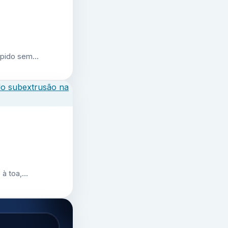
 rápido sem…
 à toa,…