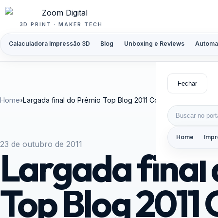
Pular para o conteúdo
3D PRINT · MAKER TECH
Calaculadora Impressão 3D
Blog
Unboxing e Reviews
Automa
Fechar
Home
›
Largada final do Prêmio Top Blog 2011 Contamos com seu 
Buscar por:
Home
Impr
23 de outubro de 2011
Largada final
Top Blog 2011