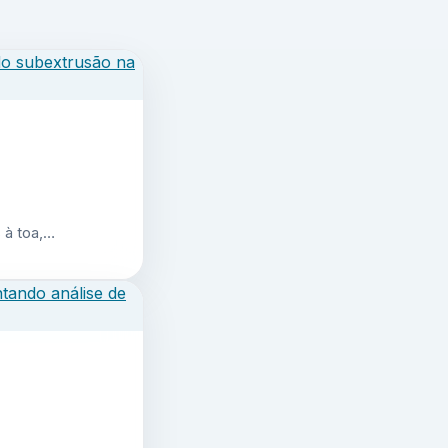
 à toa,…