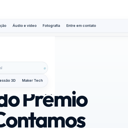
ção
Áudio e vídeo
Fotografia
Entre em contato
voto!
⌕
essão 3D
Maker Tech
Tutoriais
Reviews
Guias
ZoomCalc
 do Prêmio
 Contamos