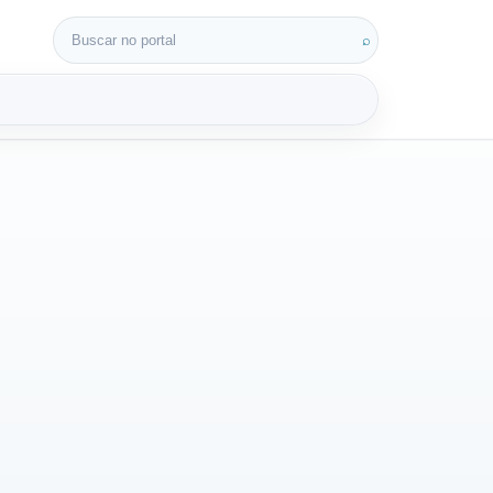
Buscar por:
⌕
3D