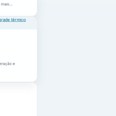
r mais…
geração e