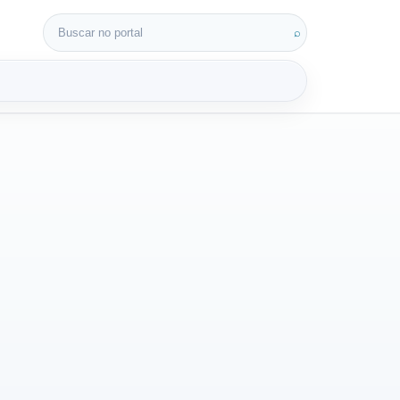
Buscar por:
⌕
3D