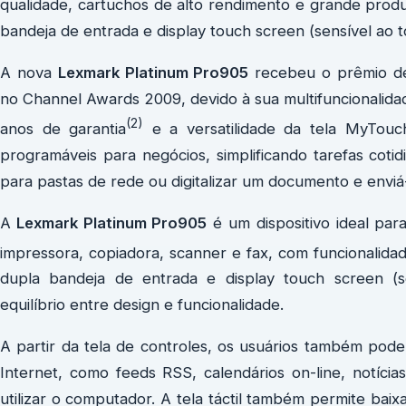
qualidade, cartuchos de alto rendimento e grande produt
bandeja de entrada e display touch screen (sensível ao t
A nova
Lexmark Platinum Pro905
recebeu o prêmio de 
no Channel Awards 2009, devido à sua multifuncionalidad
(2)
anos de garantia
e a versatilidade da tela MyTouch
programáveis para negócios, simplificando tarefas coti
para pastas de rede ou digitalizar um documento e enviá
A
Lexmark Platinum Pro905
é um dispositivo ideal pa
impressora, copiadora, scanner e fax, com funcionalida
dupla bandeja de entrada e display touch screen (
equilíbrio entre design e funcionalidade.
A partir da tela de controles, os usuários também pod
Internet, como feeds RSS, calendários on-line, notícia
utilizar o computador. A tela táctil também permite bai