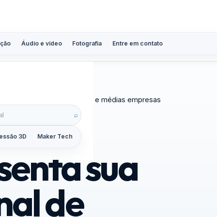
ção
Áudio e vídeo
Fotografia
Entre em contato
is jato de tinta para pequenas e médias empresas
⌕
essão 3D
Maker Tech
Tutoriais
Reviews
Guias
ZoomCalc
senta sua
nal de