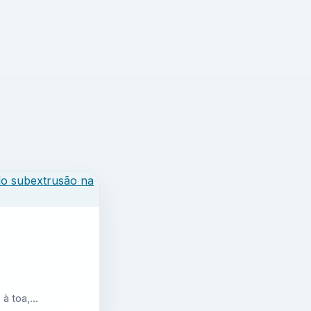
 à toa,…