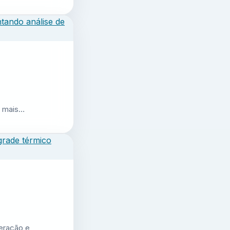
r mais…
geração e