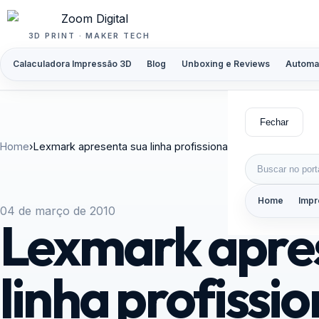
Pular para o conteúdo
3D PRINT · MAKER TECH
Calaculadora Impressão 3D
Blog
Unboxing e Reviews
Automa
Fechar
Home
›
Lexmark apresenta sua linha profissional de multifunciona
Buscar por:
Home
Impr
04 de março de 2010
Lexmark apre
linha profissio