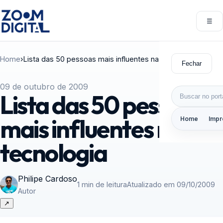
Pular para o conteúdo
☰
Abri
Home
›
Lista das 50 pessoas mais influentes na tecnologia
Fechar
09 de outubro de 2009
Buscar por:
Lista das 50 pessoas
mais influentes na
Home
Impr
tecnologia
Philipe Cardoso
1 min de leitura
Atualizado em 09/10/2009
Autor
↗