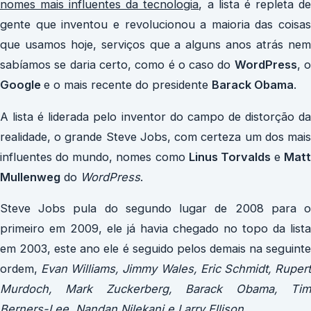
nomes mais influentes da tecnologia
, a lista é repleta d
gente que inventou e revolucionou a maioria das coisas
que usamos hoje, serviços que a alguns anos atrás nem
sabíamos se daria certo, como é o caso do
WordPress
, 
Google
e o mais recente do presidente
Barack Obama
.
A lista é liderada pelo inventor do campo de distorção da
realidade, o grande Steve Jobs, com certeza um dos mais
influentes do mundo, nomes como
Linus Torvalds
e
Matt
Mullenweg
do
WordPress
.
Steve Jobs pula do segundo lugar de 2008 para o
primeiro em 2009, ele já havia chegado no topo da lista
em 2003, este ano ele é seguido pelos demais na seguinte
ordem,
Evan Williams, Jimmy Wales, Eric Schmidt, Ruper
Murdoch, Mark Zuckerberg, Barack Obama, Tim
Berners-Lee, Nandan Nilekani e Larry Ellison.