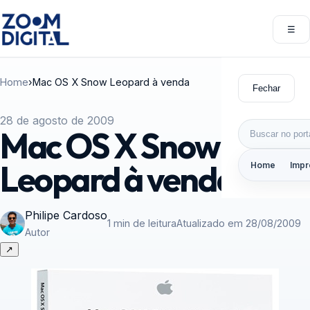
Pular para o conteúdo
☰
Abri
Home
›
Mac OS X Snow Leopard à venda
Fechar
28 de agosto de 2009
Buscar por:
Mac OS X Snow
Leopard à venda
Home
Impr
Philipe Cardoso
1 min de leitura
Atualizado em 28/08/2009
Autor
↗