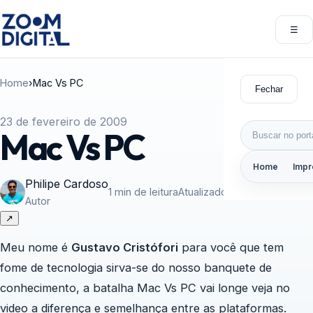
Pular para o conteúdo
☰
Abri
Home
›
Mac Vs PC
Fechar
23 de fevereiro de 2009
Buscar por:
Mac Vs PC
Home
Impr
Philipe Cardoso
1 min de leitura
Atualizado em 21/02/2009
Autor
↗
Meu nome é
Gustavo Cristófori
para você que tem
fome de tecnologia sirva-se do nosso banquete de
conhecimento, a batalha Mac Vs PC vai longe veja no
video a diferença e semelhança entre as plataformas.