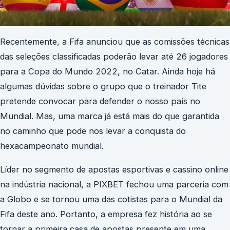
Recentemente, a Fifa anunciou que as comissões técnicas
das seleções classificadas poderão levar até 26 jogadores
para a Copa do Mundo 2022, no Catar. Ainda hoje há
algumas dúvidas sobre o grupo que o treinador Tite
pretende convocar para defender o nosso país no
Mundial. Mas, uma marca já está mais do que garantida
no caminho que pode nos levar a conquista do
hexacampeonato mundial.
Líder no segmento de apostas esportivas e cassino online
na indústria nacional, a PIXBET fechou uma parceria com
a Globo e se tornou uma das cotistas para o Mundial da
Fifa deste ano. Portanto, a empresa fez história ao se
tornar a primeira casa de apostas presente em uma