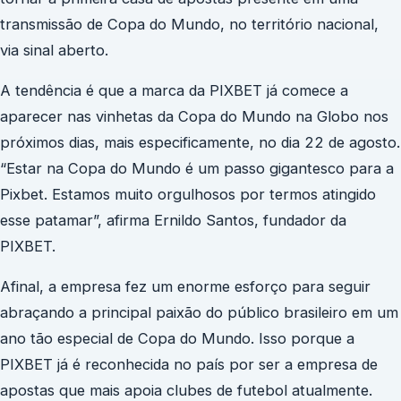
transmissão de Copa do Mundo, no território nacional,
via sinal aberto.
A tendência é que a marca da PIXBET já comece a
aparecer nas vinhetas da Copa do Mundo na Globo nos
próximos dias, mais especificamente, no dia 22 de agosto.
“Estar na Copa do Mundo é um passo gigantesco para a
Pixbet. Estamos muito orgulhosos por termos atingido
esse patamar”, afirma Ernildo Santos, fundador da
PIXBET.
Afinal, a empresa fez um enorme esforço para seguir
abraçando a principal paixão do público brasileiro em um
ano tão especial de Copa do Mundo. Isso porque a
PIXBET já é reconhecida no país por ser a empresa de
apostas que mais apoia clubes de futebol atualmente.