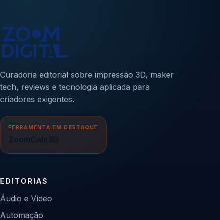
Curadoria editorial sobre impressão 3D, maker
tech, reviews e tecnologia aplicada para
criadores exigentes.
FERRAMENTA EM DESTAQUE
ZoomCalc3D
EDITORIAS
Áudio e Vídeo
Automação