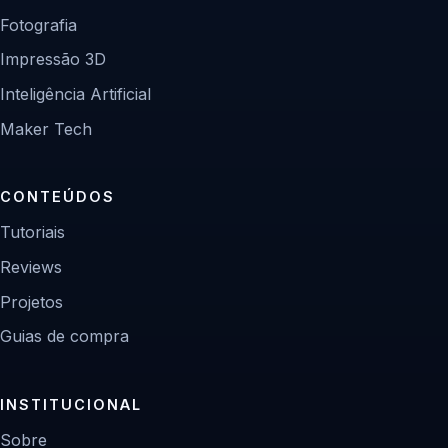
Fotografia
Impressão 3D
Inteligência Artificial
Maker Tech
CONTEÚDOS
Tutoriais
Reviews
Projetos
Guias de compra
INSTITUCIONAL
Sobre