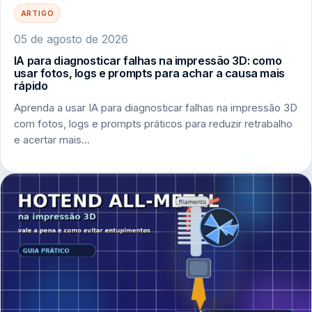
ARTIGO
05 de agosto de 2026
IA para diagnosticar falhas na impressão 3D: como
usar fotos, logs e prompts para achar a causa mais
rápido
Aprenda a usar IA para diagnosticar falhas na impressão 3D
com fotos, logs e prompts práticos para reduzir retrabalho
e acertar mais…