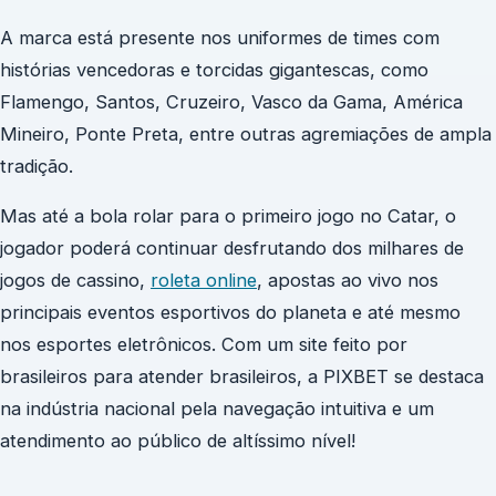
A marca está presente nos uniformes de times com
histórias vencedoras e torcidas gigantescas, como
Flamengo, Santos, Cruzeiro, Vasco da Gama, América
Mineiro, Ponte Preta, entre outras agremiações de ampla
tradição.
Mas até a bola rolar para o primeiro jogo no Catar, o
jogador poderá continuar desfrutando dos milhares de
jogos de cassino,
roleta online
, apostas ao vivo nos
principais eventos esportivos do planeta e até mesmo
nos esportes eletrônicos. Com um site feito por
brasileiros para atender brasileiros, a PIXBET se destaca
na indústria nacional pela navegação intuitiva e um
atendimento ao público de altíssimo nível!