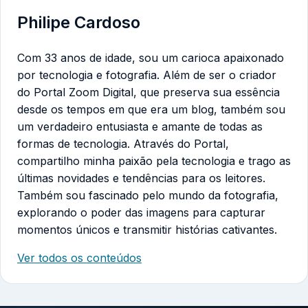
Philipe Cardoso
Com 33 anos de idade, sou um carioca apaixonado
por tecnologia e fotografia. Além de ser o criador
do Portal Zoom Digital, que preserva sua essência
desde os tempos em que era um blog, também sou
um verdadeiro entusiasta e amante de todas as
formas de tecnologia. Através do Portal,
compartilho minha paixão pela tecnologia e trago as
últimas novidades e tendências para os leitores.
Também sou fascinado pelo mundo da fotografia,
explorando o poder das imagens para capturar
momentos únicos e transmitir histórias cativantes.
Ver todos os conteúdos