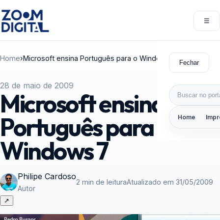
Pular para o conteúdo
☰
Abri
Home
›
Microsoft ensina Português para o Windows 7
Fechar
28 de maio de 2009
Buscar por:
Microsoft ensina
Português para o
Home
Impr
Windows 7
Philipe Cardoso
2 min de leitura
Atualizado em 31/05/2009
Autor
↗