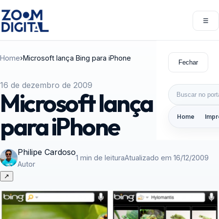
Pular para o conteúdo
☰
Abri
Home
›
Microsoft lança Bing para iPhone
Fechar
16 de dezembro de 2009
Buscar por:
Microsoft lança Bing
para iPhone
Home
Impr
Philipe Cardoso
1 min de leitura
Atualizado em 16/12/2009
Autor
↗