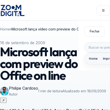
Pular para o conteúdo
☰
Abri
Home
›
Microsoft lança vídeo com preview do Office on line
Fechar
18 de setembro de 2009
Buscar por:
Microsoft lança vídeo
com preview do
Home
Impr
Office on line
Philipe Cardoso
1 min de leitura
Atualizado em 18/09/2009
Autor
↗