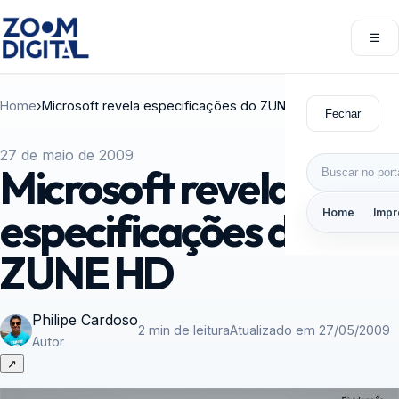
Pular para o conteúdo
☰
Abri
Home
›
Microsoft revela especificações do ZUNE HD
Fechar
27 de maio de 2009
Buscar por:
Microsoft revela
especificações do
Home
Impr
ZUNE HD
Philipe Cardoso
2 min de leitura
Atualizado em 27/05/2009
Autor
↗