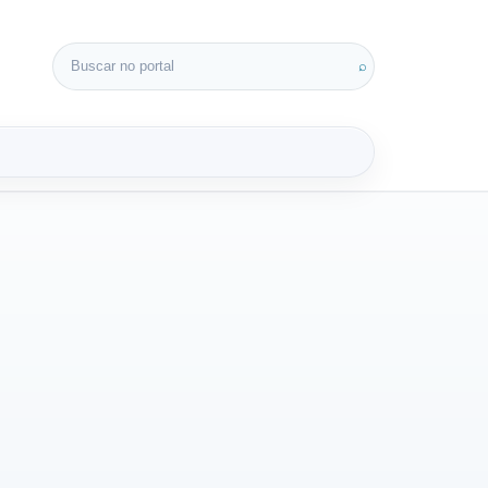
Buscar por:
⌕
3D