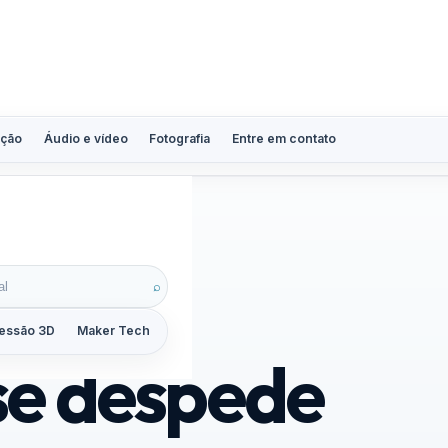
ção
Áudio e vídeo
Fotografia
Entre em contato
⌕
essão 3D
Maker Tech
Tutoriais
Reviews
Guias
ZoomCalc
se despede