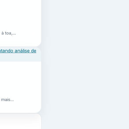
 à toa,…
r mais…