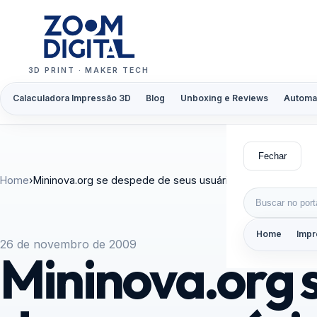
Pular para o conteúdo
3D PRINT · MAKER TECH
Calaculadora Impressão 3D
Blog
Unboxing e Reviews
Automa
Fechar
Home
›
Mininova.org se despede de seus usuários
Buscar por:
Home
Impr
26 de novembro de 2009
Mininova.org 