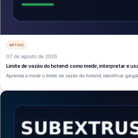
ARTIGO
07 de agosto de 2026
Limite de vazão do hotend: como medir, interpretar e u
Aprenda a medir o limite de vazão do hotend, identificar garga