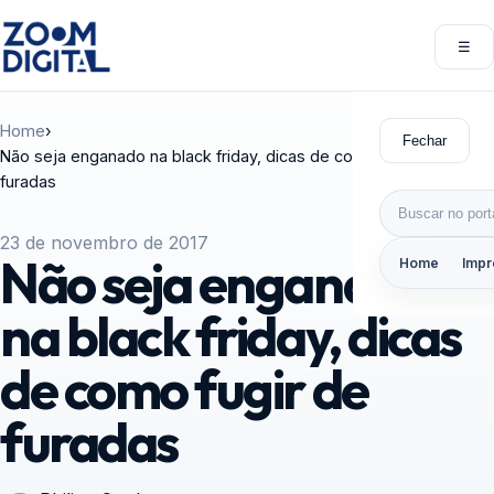
Pular para o conteúdo
☰
Abri
Home
›
Fechar
Não seja enganado na black friday, dicas de como fugir de
furadas
Buscar por:
23 de novembro de 2017
Não seja enganado
Home
Impr
na black friday, dicas
de como fugir de
furadas