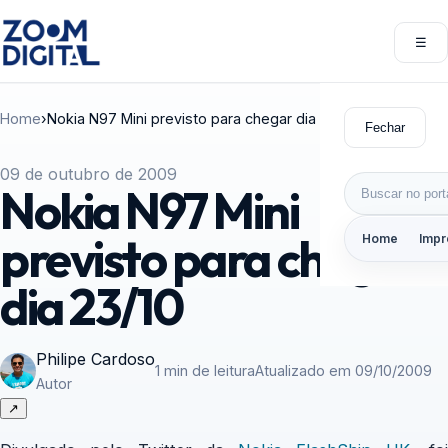
Pular para o conteúdo
☰
Abri
Home
›
Nokia N97 Mini previsto para chegar dia 23/10
Fechar
09 de outubro de 2009
Buscar por:
Nokia N97 Mini
previsto para chegar
Home
Impr
dia 23/10
Philipe Cardoso
1 min de leitura
Atualizado em 09/10/2009
Autor
↗