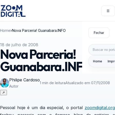
Pular para o conteúdo
☰
Abri
Home
›
Nova Parceria! Guanabara.INFO
Fechar
18 de julho de 2008
Buscar por:
Nova Parceria!
Guanabara.INFO
Home
Impr
Philipe Cardoso
1 min de leitura
Atualizado em 07/11/2008
Autor
↗
Pessoal hoje é um dia especial, o portal
zoomdigital.org
fechou parceria com o famoso blog de noticias e