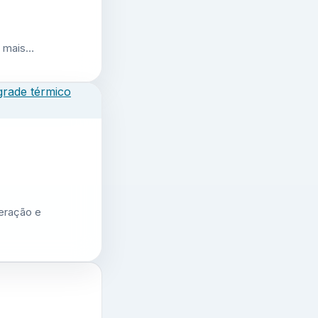
r mais…
geração e