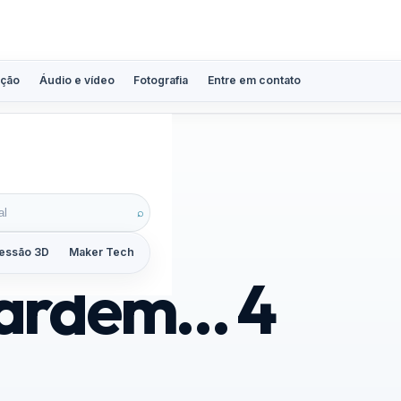
ção
Áudio e vídeo
Fotografia
Entre em contato
⌕
essão 3D
Maker Tech
Tutoriais
Reviews
Guias
ZoomCalc
uardem… 4