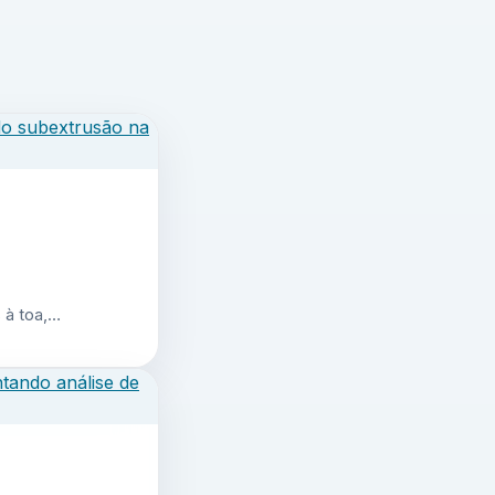
 à toa,…