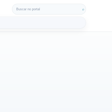
Buscar por:
⌕
3D