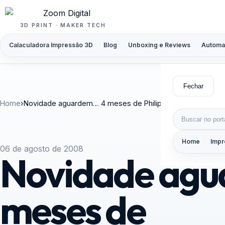
Pular para o conteúdo
3D PRINT · MAKER TECH
Calaculadora Impressão 3D
Blog
Unboxing e Reviews
Automa
Fechar
Home
›
Novidade aguardem… 4 meses de PhilipeCardoso.com
Buscar por:
Home
Impr
06 de agosto de 2008
Novidade ag
meses de