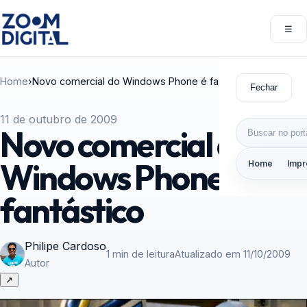
Pular para o conteúdo
☰
Abri
Home
›
Novo comercial do Windows Phone é fantástico
Fechar
11 de outubro de 2009
Buscar por:
Novo comercial do
Windows Phone é
Home
Impr
fantástico
Philipe Cardoso
1 min de leitura
Atualizado em 11/10/2009
Autor
↗