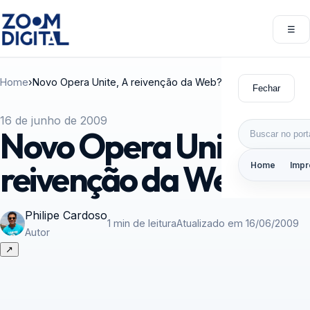
Pular para o conteúdo
☰
Abri
Home
›
Novo Opera Unite, A reivenção da Web?
Fechar
16 de junho de 2009
Buscar por:
Novo Opera Unite, A
reivenção da Web?
Home
Impr
Philipe Cardoso
1 min de leitura
Atualizado em 16/06/2009
Autor
↗