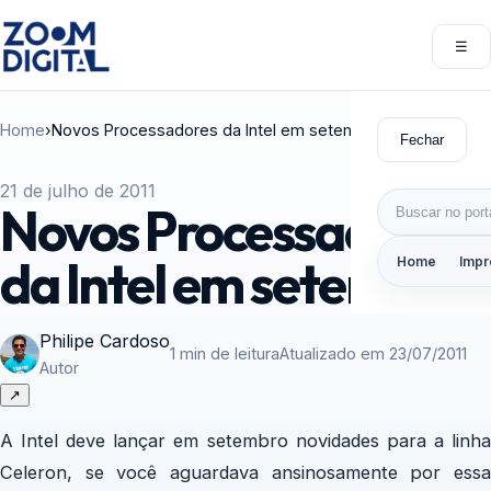
Pular para o conteúdo
☰
Abri
Home
›
Novos Processadores da Intel em setembro
Fechar
21 de julho de 2011
Buscar por:
Novos Processadores
da Intel em setembro
Home
Impr
Philipe Cardoso
1 min de leitura
Atualizado em 23/07/2011
Autor
↗
A Intel deve lançar em setembro novidades para a linha
Celeron, se você aguardava ansinosamente por essa