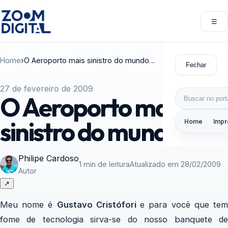
Pular para o conteúdo
☰
Abri
Home
›
O Aeroporto mais sinistro do mundo…
Fechar
27 de fevereiro de 2009
Buscar por:
O Aeroporto mais
sinistro do mundo…
Home
Impr
Philipe Cardoso
1 min de leitura
Atualizado em 28/02/2009
Autor
↗
Meu nome é
Gustavo Cristófori
e para você que te
fome de tecnologia sirva-se do nosso banquete de