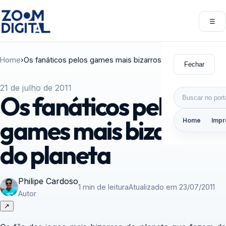
Pular para o conteúdo
☰
Abri
Home
›
Os fanáticos pelos games mais bizarros do planeta
Fechar
21 de julho de 2011
Buscar por:
Os fanáticos pelos
games mais bizarros
Home
Impr
do planeta
Philipe Cardoso
1 min de leitura
Atualizado em 23/07/2011
Autor
↗