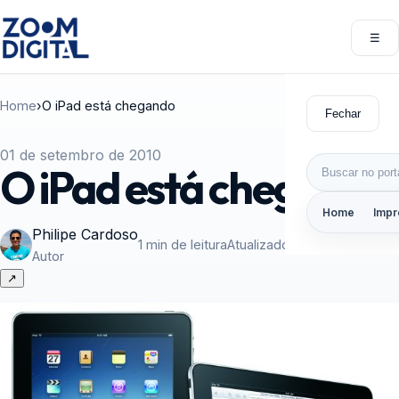
Pular para o conteúdo
☰
Abri
Home
›
O iPad está chegando
Fechar
01 de setembro de 2010
Buscar por:
O iPad está chegando
Home
Impr
Philipe Cardoso
1 min de leitura
Atualizado em 01/09/2010
Autor
↗