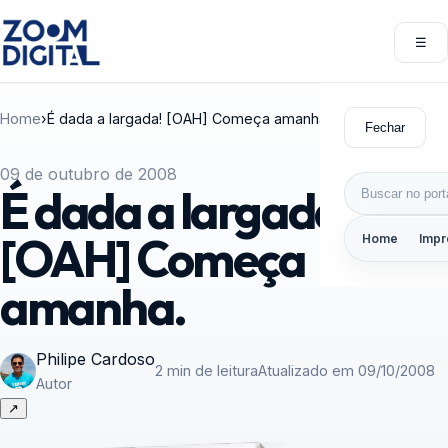
Pular para o conteúdo
☰
Abri
Home
›
É dada a largada! [OAH] Começa amanha.
Fechar
09 de outubro de 2008
Buscar por:
É dada a largada!
[OAH] Começa
Home
Impr
amanha.
Philipe Cardoso
2 min de leitura
Atualizado em 09/10/2008
Autor
↗