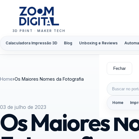
Pular para o conteúdo
3D PRINT · MAKER TECH
Calaculadora Impressão 3D
Blog
Unboxing e Reviews
Automa
Fechar
Home
›
Os Maiores Nomes da Fotografia
Buscar por:
Home
Impr
03 de julho de 2023
Os Maiores N