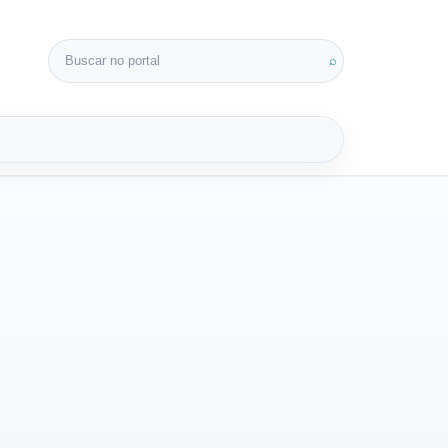
Buscar por:
⌕
3D