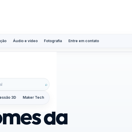
ção
Áudio e vídeo
Fotografia
Entre em contato
⌕
essão 3D
Maker Tech
Tutoriais
Reviews
Guias
ZoomCalc
omes da