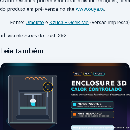
Os interessados podem encontrar mais informações, além
do produto em pré-venda no site
www.ouya.tv
.
Fonte:
Omelete
e
Kzuca – Geek Me
(versão impressa)
Visualizações do post:
392
Leia também