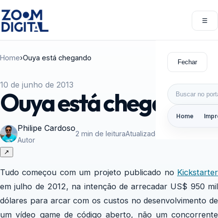
Pular para o conteúdo
☰
Abri
Home
›
Ouya está chegando
Fechar
10 de junho de 2013
Buscar por:
Ouya está chegando
Home
Impr
Philipe Cardoso
2 min de leitura
Atualizado em 10/06/2013
Autor
↗
Tudo começou com um projeto publicado no
Kickstarter
em julho de 2012, na intenção de arrecadar US$ 950 mil
dólares para arcar com os custos no desenvolvimento de
um vídeo game de código aberto, não um concorrente