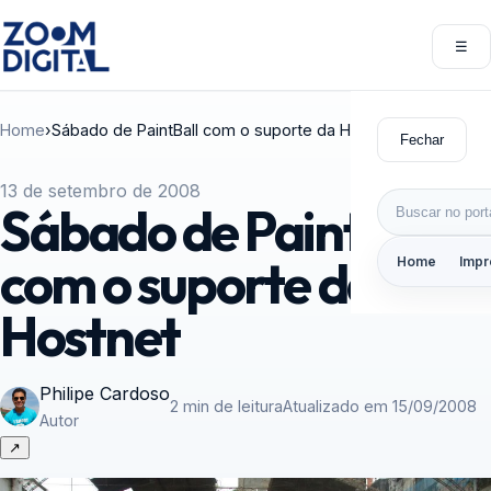
Pular para o conteúdo
☰
Abri
Home
›
Sábado de PaintBall com o suporte da Hostnet
Fechar
13 de setembro de 2008
Buscar por:
Sábado de PaintBall
com o suporte da
Home
Impr
Hostnet
Philipe Cardoso
2 min de leitura
Atualizado em 15/09/2008
Autor
↗