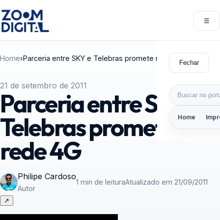
Pular para o conteúdo
☰
Abri
Home
›
Parceria entre SKY e Telebras promete rede 4G
Fechar
21 de setembro de 2011
Buscar por:
Parceria entre SKY e
Telebras promete
Home
Impr
rede 4G
Philipe Cardoso
1 min de leitura
Atualizado em 21/09/2011
Autor
↗