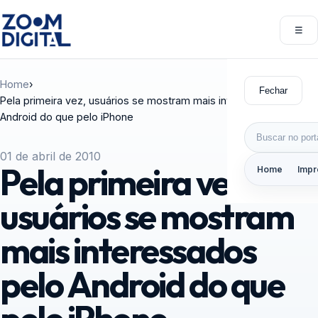
Pular para o conteúdo
☰
Abri
Home
›
Fechar
Pela primeira vez, usuários se mostram mais interessados pelo
Android do que pelo iPhone
Buscar por:
01 de abril de 2010
Pela primeira vez,
Home
Impr
usuários se mostram
mais interessados
pelo Android do que