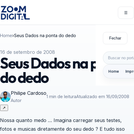
Pular para o conteúdo
☰
Abri
Home
›
Seus Dados na ponta do dedo
Fechar
16 de setembro de 2008
Buscar por:
Seus Dados na ponta
do dedo
Home
Impr
Philipe Cardoso
1 min de leitura
Atualizado em 16/09/2008
Autor
↗
Nossa quanto medo … Imagina carregar seus testes,
fotos e musicas diretamente do seu dedo ? E tudo isso