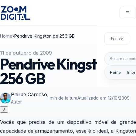
Pular para o conteúdo
☰
Abri
Home
›
Pendrive Kingston de 256 GB
Fechar
11 de outubro de 2009
Buscar por:
Pendrive Kingston de
256 GB
Home
Impr
Philipe Cardoso
1 min de leitura
Atualizado em 12/10/2009
Autor
↗
Vocês que precisa de um dispositivo móvel de grande
capacidade de armazenamento, esse é o ideal, a Kingston