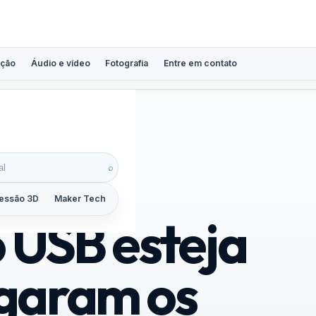
ção
Áudio e vídeo
Fotografia
Entre em contato
ives do StarWars
⌕
essão 3D
Maker Tech
Tutoriais
Reviews
Guias
ZoomCalc
 USB esteja
egaram os