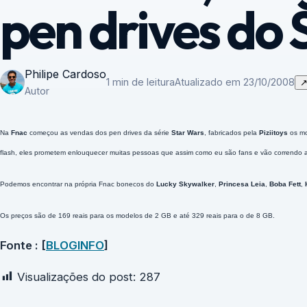
pen drives do
Philipe Cardoso
1 min de leitura
Atualizado em 23/10/2008
Autor
Na
Fnac
começou as vendas dos pen drives da série
Star Wars
, fabricados pela
Piziitoys
os mo
flash, eles prometem enlouquecer muitas pessoas que assim como eu são fans e vão correndo as
Podemos encontrar na própria Fnac bonecos do
Lucky Skywalker
,
Princesa Leia
,
Boba Fett
,
Os preços são de 169 reais para os modelos de 2 GB e até 329 reais para o de 8 GB.
Fonte : [
BLOGINFO
]
Visualizações do post:
287