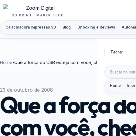
Pular para o conteúdo
3D PRINT · MAKER TECH
Calaculadora Impressão 3D
Blog
Unboxing e Reviews
Automa
Fechar
Home
›
Que a força do USB esteja com você, chegaram os pen dr
Buscar por:
Home
Impr
23 de outubro de 2008
Que a força do
com você, ch