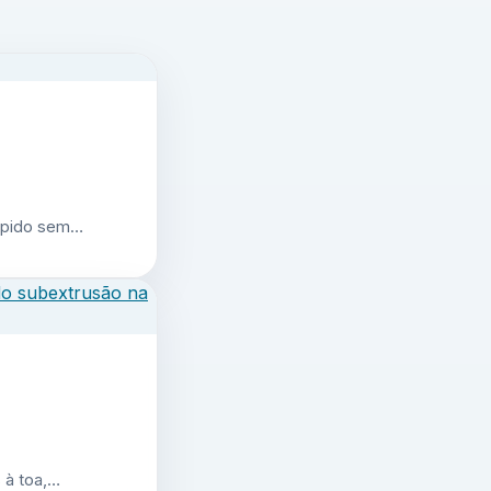
 rápido sem…
 à toa,…