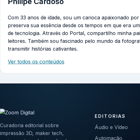
Philipe Cardoso
Com 33 anos de idade, sou um carioca apaixonado por te
preserva sua essência desde os tempos em que era um
de tecnologia. Através do Portal, compartilho minha pa
leitores. Também sou fascinado pelo mundo da fotogra
transmitir histórias cativantes.
Ver todos os conteúdos
EDITORIAS
Curadoria editorial sobre
Áudio e Vídeo
impressão 3D, maker tech,
Automação