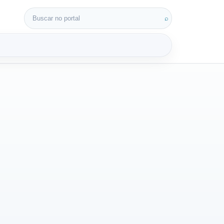
Buscar por:
⌕
3D