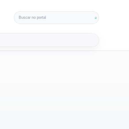
Buscar por:
⌕
3D