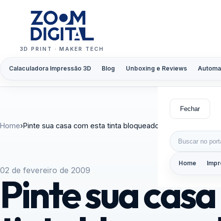
Pular para o conteúdo
3D PRINT · MAKER TECH
Calaculadora Impressão 3D
Blog
Unboxing e Reviews
Automa
Fechar
Home
›
Pinte sua casa com esta tinta bloqueadora de redes WI-FI
Buscar por:
Home
Impr
02 de fevereiro de 2009
Pinte sua casa