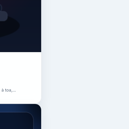
 à toa,…