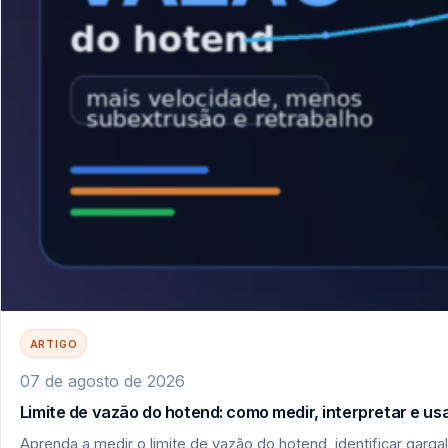
ARTIGO
07 de agosto de 2026
Limite de vazão do hotend: como medir, interpretar e u
Aprenda a medir o limite de vazão do hotend, identificar garga