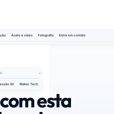
ção
Áudio e vídeo
Fotografia
Entre em contato
⌕
essão 3D
Maker Tech
Tutoriais
Reviews
Guias
ZoomCalc
 com esta