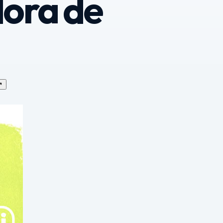
dora de
↗