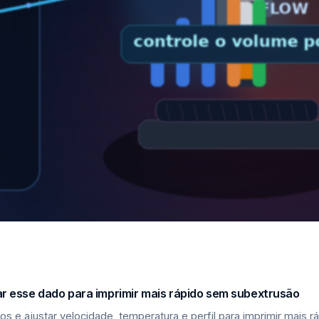
sar esse dado para imprimir mais rápido sem subextrusão
los e ajustar velocidade, temperatura e perfil para imprimir mais