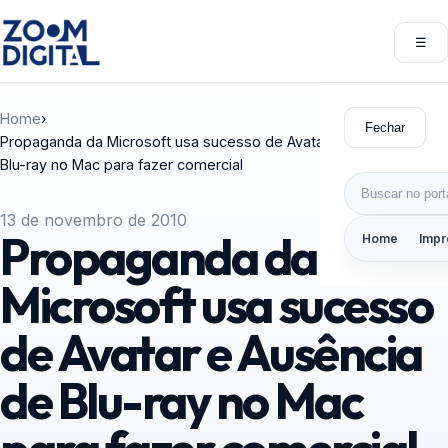
Pular para o conteúdo
☰
Abri
Home
›
Fechar
Propaganda da Microsoft usa sucesso de Avatar e Ausência de
Blu-ray no Mac para fazer comercial
Buscar por:
13 de novembro de 2010
Propaganda da
Home
Impr
Microsoft usa sucesso
de Avatar e Ausência
de Blu-ray no Mac