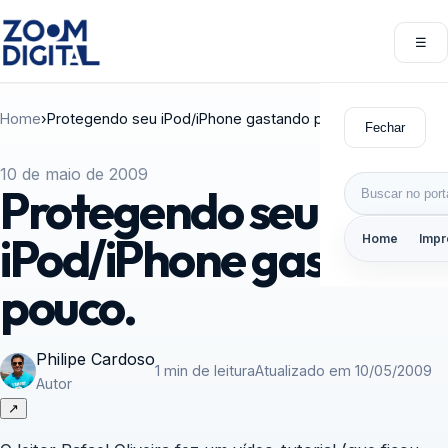
Pular para o conteúdo
☰
Abri
Home
›
Protegendo seu iPod/iPhone gastando pouco.
Fechar
10 de maio de 2009
Buscar por:
Protegendo seu
iPod/iPhone gastando
Home
Impr
pouco.
Philipe Cardoso
1 min de leitura
Atualizado em 10/05/2009
Autor
↗