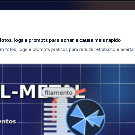
fotos, logs e prompts para achar a causa mais rápido
m fotos, logs e prompts práticos para reduzir retrabalho e acerta