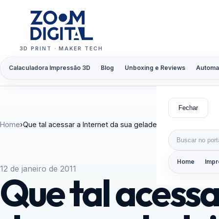
Pular para o conteúdo
3D PRINT · MAKER TECH
Calaculadora Impressão 3D
Blog
Unboxing e Reviews
Automa
Fechar
Home
›
Que tal acessar a Internet da sua geladeira…
Buscar por:
Home
Impr
12 de janeiro de 2011
Que tal acessa