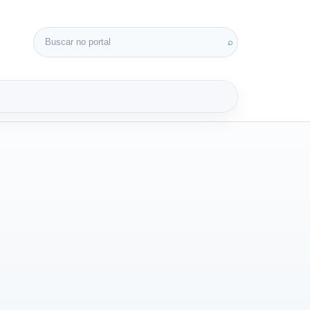
Buscar por:
⌕
3D