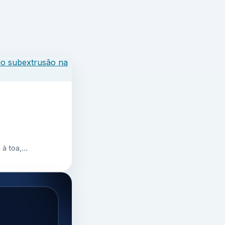
 à toa,…