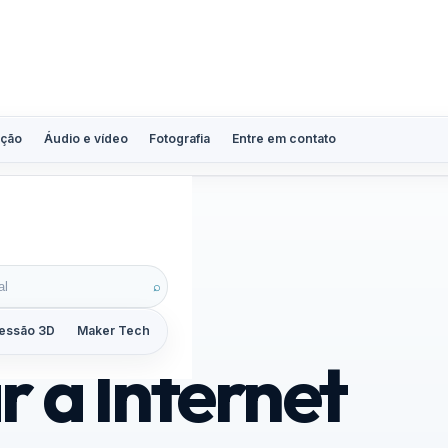
ção
Áudio e vídeo
Fotografia
Entre em contato
⌕
essão 3D
Maker Tech
Tutoriais
Reviews
Guias
ZoomCalc
r a Internet